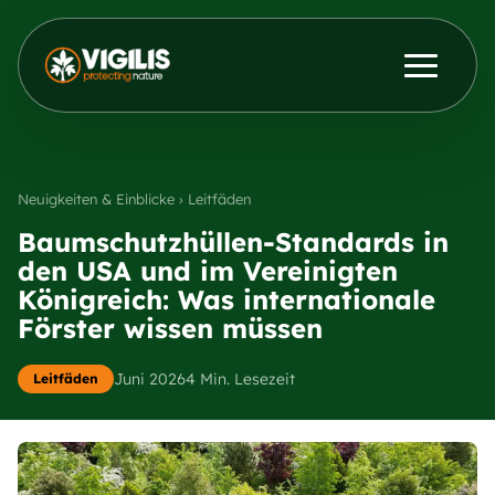
Produkte
ENG
DEU
Kontakt aufnehmen
Aktuelles & Einblicke
Neuigkeiten & Einblicke › Leitfäden
Baumschutzhüllen-Standards in
den USA und im Vereinigten
Händler
Königreich: Was internationale
Förster wissen müssen
Über uns
Juni 2026
4 Min. Lesezeit
Leitfäden