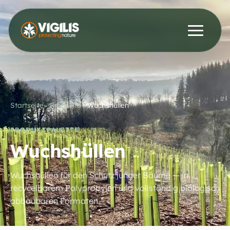
Produkte
ENG
DEU
Kontakt aufnehmen
Aktuelles & Einblicke
Startseite
Produkte
Wuchshüllen
Händler
PRODUKTPALETTE
Wuchshüllen
Über uns
Wuchshüllen für den Schutz junger Bäume — in
recycelbarem Polypropylen und vollständig biologisch
abbaubaren Formaten.