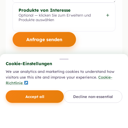
Produkte von Interesse
+
Optional — klicken Sie zum Erweitern und
Produkte auswählen
Bitte
lasse
dieses
Feld
leer.
Cookie-Einstellungen
We use analytics and marketing cookies to understand how
Kontaktdaten
visitors use this site and improve your experience.
Cookie-
Richtlinie
Kontaktieren Sie uns direkt mit den folgenden Angaben.
Accept all
Decline non-essential
HAUPTUNTERNEHMEN
ADRESSE
Vigilis Lda