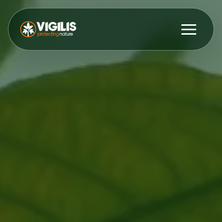
Produkte
ENG
DEU
Kontakt aufnehmen
Aktuelles & Einblicke
Händler
Über uns