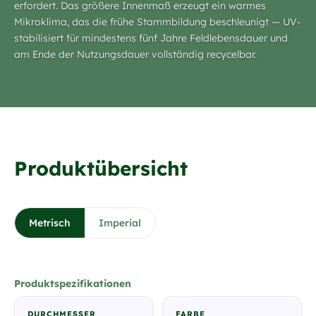
erfordert. Das größere Innenmaß erzeugt ein warmes
Mikroklima, das die frühe Stammbildung beschleunigt — UV-
stabilisiert für mindestens fünf Jahre Feldlebensdauer und
am Ende der Nutzungsdauer vollständig recycelbar.
Produktübersicht
Metrisch
Imperial
Produktspezifikationen
DURCHMESSER
FARBE