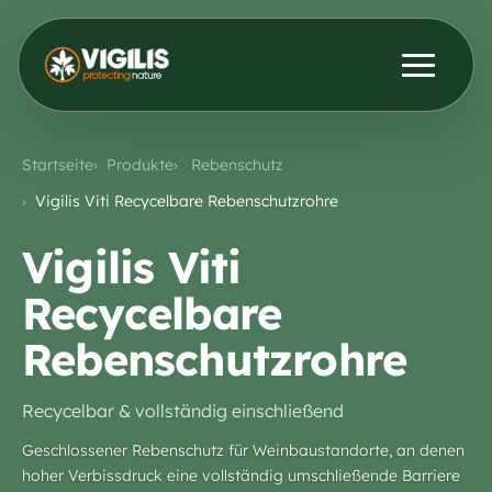
Produkte
ENG
DEU
Startseite
Produkte
Rebenschutz
Kontakt aufnehmen
Aktuelles & Einblicke
Vigilis Viti Recycelbare Rebenschutzrohre
Vigilis Viti
Händler
Recycelbare
Rebenschutzrohre
Über uns
Recycelbar & vollständig einschließend
Geschlossener Rebenschutz für Weinbaustandorte, an denen
hoher Verbissdruck eine vollständig umschließende Barriere