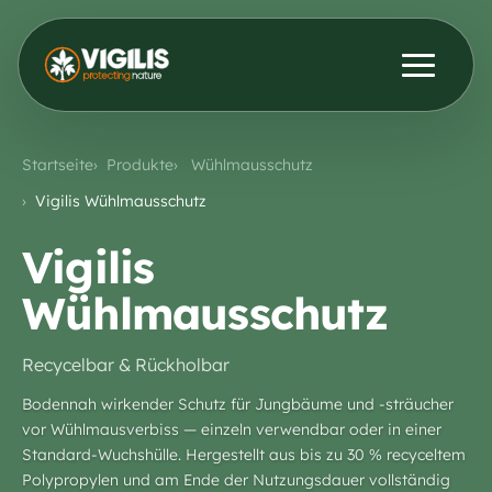
Produkte
ENG
DEU
Startseite
Produkte
Wühlmausschutz
Kontakt aufnehmen
Aktuelles & Einblicke
Vigilis Wühlmausschutz
Vigilis
Händler
Wühlmausschutz
Über uns
Recycelbar & Rückholbar
Bodennah wirkender Schutz für Jungbäume und -sträucher
vor Wühlmausverbiss — einzeln verwendbar oder in einer
Standard-Wuchshülle. Hergestellt aus bis zu 30 % recyceltem
Polypropylen und am Ende der Nutzungsdauer vollständig