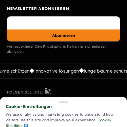
NEWSLETTER ABONNIEREN
Abonnieren
Wir respektieren Ihre Privatsphäre. Sie können sich jederzeit
abmelden.
ume schützen
innovative lösungen
junge bäume schütz
FOLGEN SIE UNS:
Cookie-Einstellungen
© 2026 Vigilis Tree Shelters. Alle Rechte vorbehalten.
We use analytics and marketing cookies to understand how
Richtlinie zur modernen Sklaverei
visitors use this site and improve your experience.
Cookie-
Richtlinie