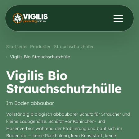
Produkte
ENG
DEU
Startseite
Produkte
Strauchschutzhüllen
Kontakt aufnehmen
Aktuelles & Einblicke
Vigilis Bio Strauchschutzhülle
Vigilis Bio
Händler
Strauchschutzhülle
Über uns
Im Boden abbaubar
Vollständig biologisch abbaubarer Schutz für Sträucher und
kleine Laubgehölze. Schützt vor Kaninchen- und
Hasenverbiss während der Etablierung und baut sich im
Boden ab — keine Rückholung, kein Kunststoff, keine