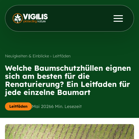
Produkte
ENG
DEU
Kontakt aufnehmen
Aktuelles & Einblicke
Neuigkeiten & Einblicke › Leitfäden
Welche Baumschutzhüllen eignen
sich am besten für die
Händler
Renaturierung? Ein Leitfaden für
jede einzelne Baumart
Über uns
Mai 2026
6 Min. Lesezeit
Leitfäden